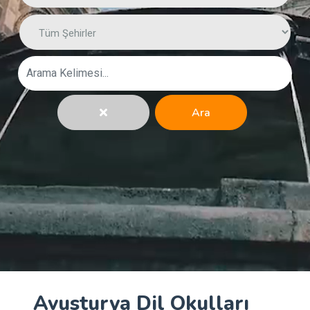
Ara
Avusturya Dil Okulları