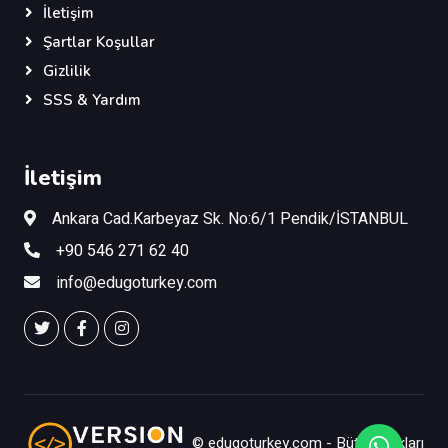
İletişim
Şartlar Koşullar
Gizlilik
SSS & Yardım
İletişim
Ankara Cad.Karbeyaz Sk. No:6/1 Pendik/İSTANBUL
+90 546 271 62 40
info@edugoturkey.com
©
edugoturkey.com
- Bütün Hakları