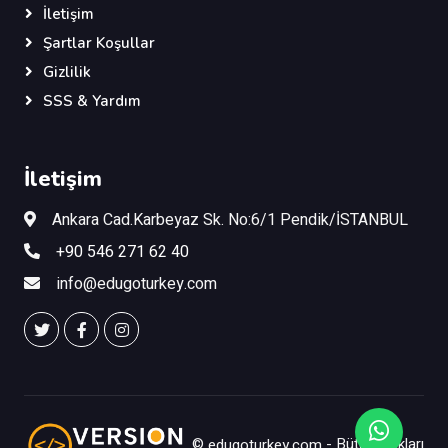
İletişim
Şartlar Koşullar
Gizlilik
SSS & Yardım
İletişim
Ankara Cad.Karbeyaz Sk. No:6/1 Pendik/İSTANBUL
+90 546 271 62 40
info@edugoturkey.com
©
edugoturkey.com
- Bütün Hakları