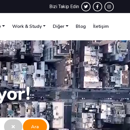
Bizi Takip Edin
e
Work & Study
Diğer
Blog
İletişim
yor!
Ara