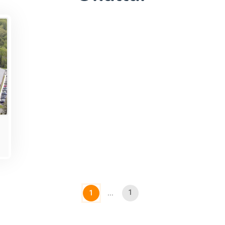
1
1
...