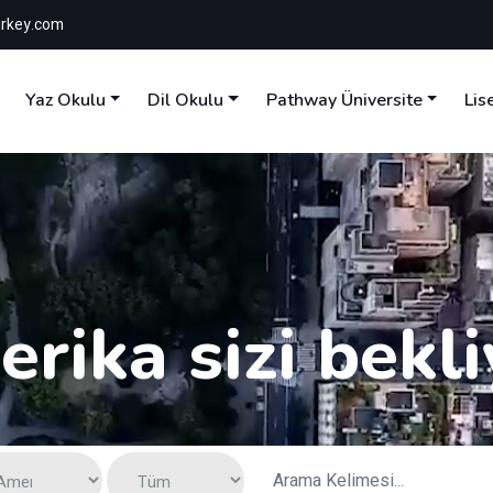
rkey.com
Yaz Okulu
Dil Okulu
Pathway Üniversite
Lis
rika sizi bekli