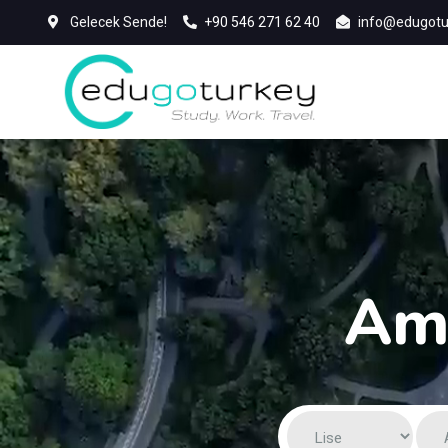
Gelecek Sende!
+90 546 271 62 40
info@edugotu
Ame