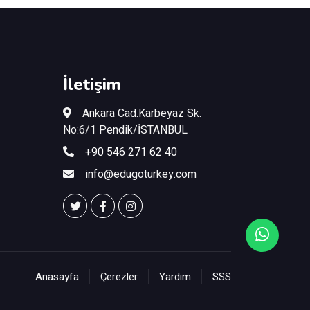
İletişim
Ankara Cad.Karbeyaz Sk.
No:6/1 Pendik/İSTANBUL
+90 546 271 62 40
info@edugoturkey.com
Anasayfa
Çerezler
Yardım
SSS