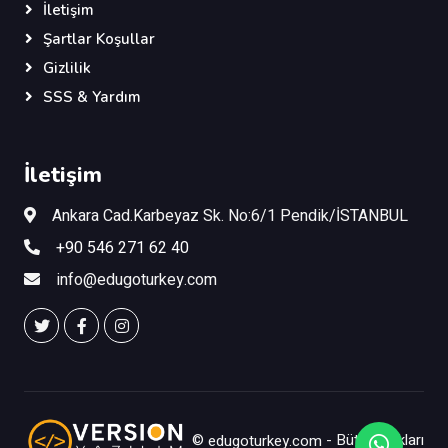
İletişim
Şartlar Koşullar
Gizlilik
SSS & Yardım
İletişim
Ankara Cad.Karbeyaz Sk. No:6/1 Pendik/İSTANBUL
+90 546 271 62 40
info@edugoturkey.com
©
edugoturkey.com
- Bütün Hakları