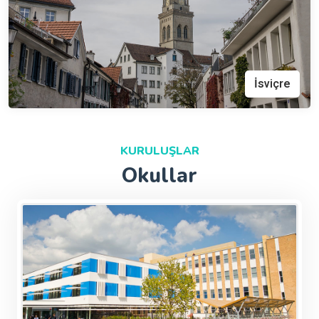
İsviçre
KURULUŞLAR
Okullar