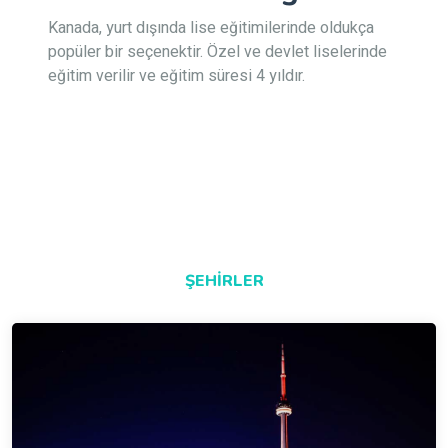
Kanada, yurt dışında lise eğitimilerinde oldukça
popüler bir seçenektir. Özel ve devlet liselerinde
eğitim verilir ve eğitim süresi 4 yıldır.
ŞEHIRLER