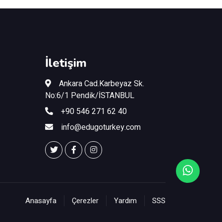
İletişim
Ankara Cad.Karbeyaz Sk.
No:6/1 Pendik/İSTANBUL
+90 546 271 62 40
info@edugoturkey.com
Anasayfa
Çerezler
Yardım
SSS