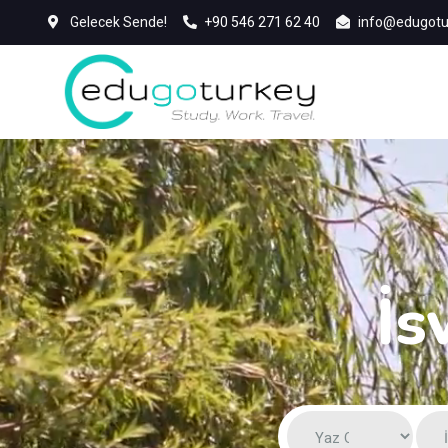
Gelecek Sende!
+90 546 271 62 40
info@edugotu
İs