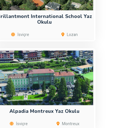
rillantmont International School Yaz
Okulu
İsviçre
Lozan
Alpadia Montreux Yaz Okulu
İsviçre
Montreux