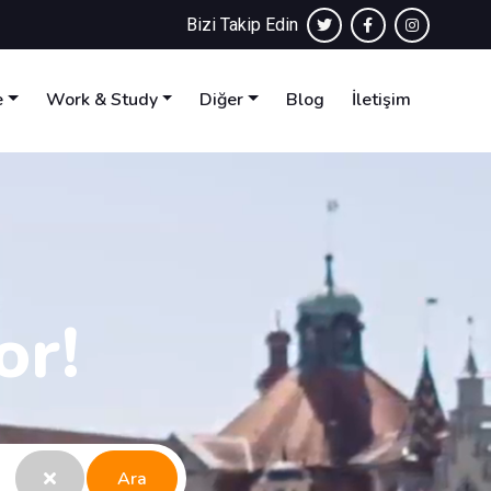
Bizi Takip Edin
e
Work & Study
Diğer
Blog
İletişim
or!
Ara