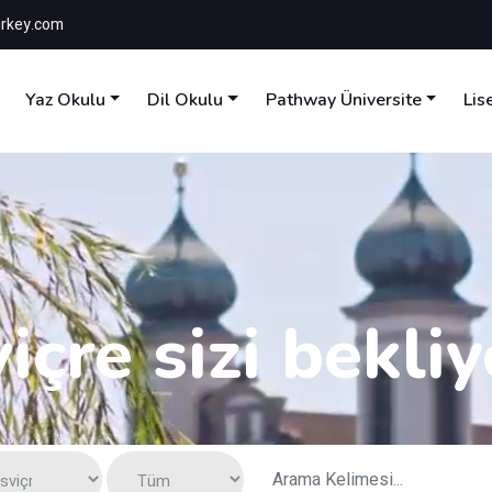
rkey.com
Yaz Okulu
Dil Okulu
Pathway Üniversite
Lis
viçre sizi bekliy