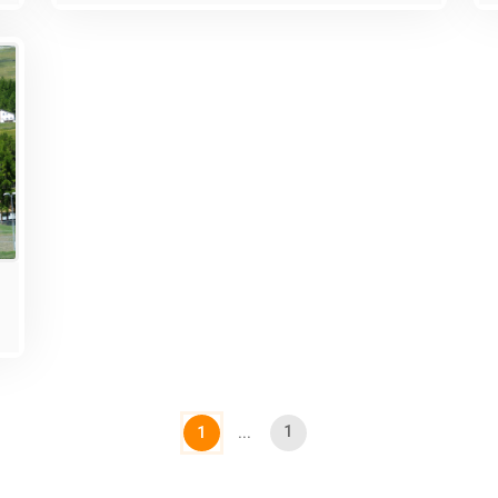
1
1
...