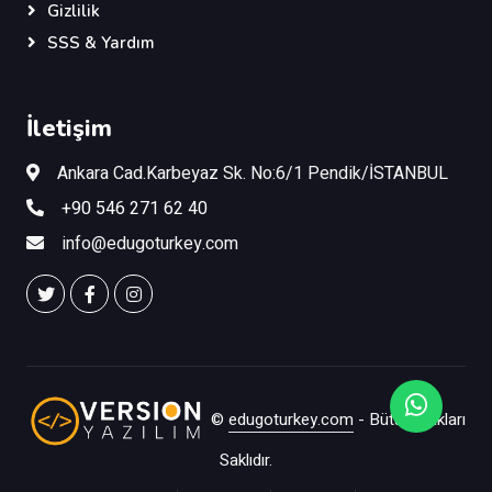
Gizlilik
SSS & Yardım
İletişim
Ankara Cad.Karbeyaz Sk. No:6/1 Pendik/İSTANBUL
+90 546 271 62 40
info@edugoturkey.com
©
edugoturkey.com
- Bütün Hakları
Saklıdır.