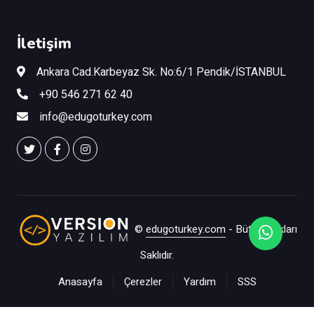
İletişim
Ankara Cad.Karbeyaz Sk. No:6/1 Pendik/İSTANBUL
+90 546 271 62 40
info@edugoturkey.com
©
edugoturkey.com
- Bütün Hakları
Saklıdır.
Anasayfa
Çerezler
Yardım
SSS