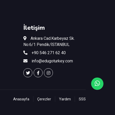
İletişim
Ankara Cad.Karbeyaz Sk.
No:6/1 Pendik/İSTANBUL
+90 546 271 62 40
info@edugoturkey.com
Anasayfa
Çerezler
Yardım
SSS