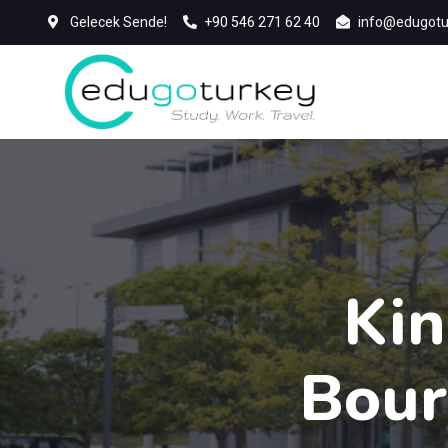
Gelecek Sende!
+90 546 271 62 40
info@edugotu
Kin
Bour