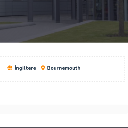
u
İngiltere
Bournemouth