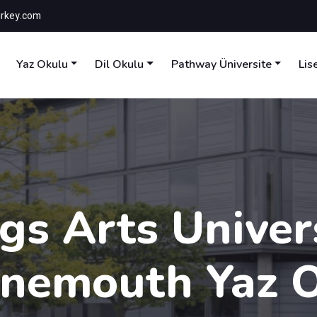
rkey.com
Yaz Okulu
Dil Okulu
Pathway Üniversite
Lis
gs Arts Univer
nemouth Yaz 