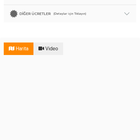
DİĞER ÜCRETLER
(Detaylar için Tıklayın)
Harita
Video