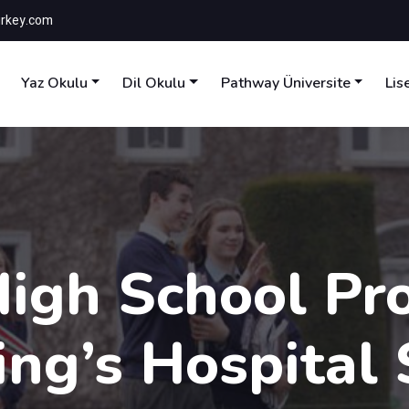
rkey.com
Yaz Okulu
Dil Okulu
Pathway Üniversite
Lis
High School Pr
ing’s Hospital 