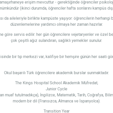
amaşırhaneye erişim mevcuttur - gerektiğinde öğrenciler psikolojik
mkündür (ikinci durumda, öğrenciler hafta sonlarını kampüs dışı
ı da aileleriyle birlikte kampüste yaşıyor: öğrencilerin herhangi
düzenlemelerine yardımcı olmaya her zaman hazırlar.
e göre servis edilir: her gün öğrencilere vejetaryenler ve özel b
çok çeşitli ağız sulandıran, sağlıklı yemekler sunulur.
isinde bir tıp merkezi var, kalifiye bir hemşire günün her saati gö
Okul başarılı Türk öğrencilere akademik burslar sunmaktadır.
The Kings Hospital School Akademik Müfredat;
Junior Cycle
an muaf tutulmadıkça), İngilizce, Matematik, Tarih, Coğrafya, Bilim
modern bir dil (Fransızca, Almanca ve İspanyolca).
Transition Year