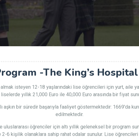
Program -The King’s Hospita
 almak isteyen 12-18 yaşlarındaki lise öğrencileri için yurt, aile 
ı liselerde yıllık 21,000 Euro ile 40,000 Euro arasında bir fiyat sun
lı aşkın bir süredir başarıyla faaliyet göstermektedir: 1669'da kur
edilmektedir.
luslararası öğrenciler için altı yıllık geleneksel bir program sunu
6 kişilik olanaklara sahip rahat odalar sunulur. Lise öğrencileri i