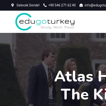
Gelecek Sende!
+90 546 271 62 40
info@edugotu
Atlas 
The K