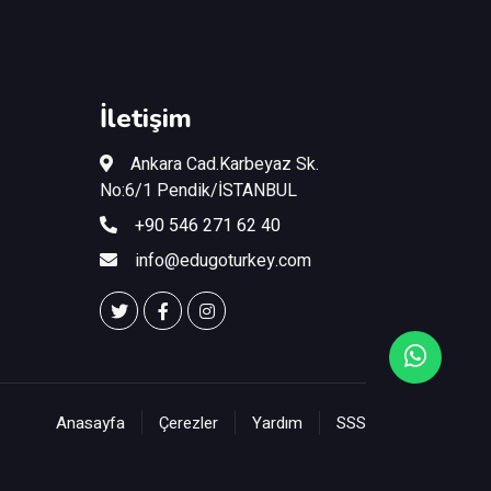
İletişim
Ankara Cad.Karbeyaz Sk.
No:6/1 Pendik/İSTANBUL
+90 546 271 62 40
info@edugoturkey.com
Anasayfa
Çerezler
Yardım
SSS