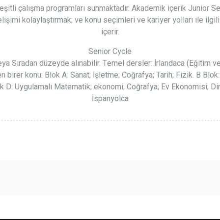
ıl, çeşitli çalışma programları sunmaktadır. Akademik içerik Junior 
işimi kolaylaştırmak; ve konu seçimleri ve kariyer yolları ile ilgili
içerir.
Senior Cycle
a Sıradan düzeyde alınabilir. Temel dersler: İrlandaca (Eğitim ve
birer konu: Blok A: Sanat; İşletme; Coğrafya; Tarih; Fizik. B Blok: 
lok D: Uygulamalı Matematik; ekonomi; Coğrafya; Ev Ekonomisi; Din
İspanyolca