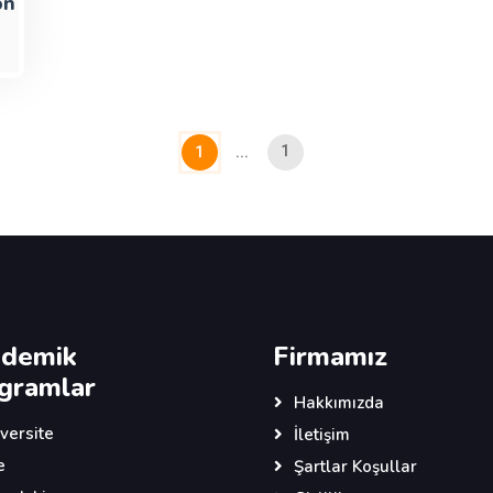
on
1
1
...
demik
Firmamız
gramlar
Hakkımızda
versite
İletişim
e
Şartlar Koşullar