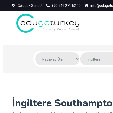
Gelecek Sende!
+90 546 271 62 40
info@edugotu
İngiltere Southampton