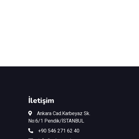
İletişim
Ankara Cad.Karbeyaz Sk.
No:6/1 Pendik/İSTANBUL
+90 546 271 62 40