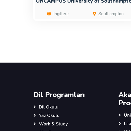
ONCAMPUS University of Southampt
İngiltere
Southampton
Dil Programları
Aka
Pro
Dil Okulu
Üni
Yaz Okulu
Lis
Work & Study