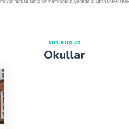
 milyon nüfusa sahip bir metropoldür. Şehirde bulunan üniversitel
KURULUŞLAR
Okullar