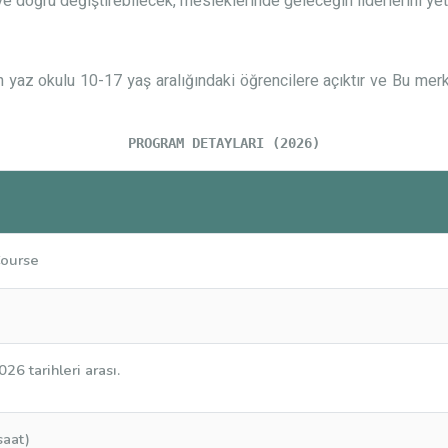
e doğru değiştirebilecek, mesleklerinde geleceğin liderlerini yetiş
 yaz okulu 10-17 yaş aralığındaki öğrencilere açıktır ve Bu merke
PROGRAM DETAYLARI (2026)
Course
 tarihleri arası.
saat)