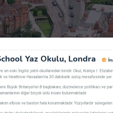
chool Yaz Okulu, Londra
İn
en eski İngiliz yatılı okullarından biridir. Okul, Kraliçe I. Eliz
ık ve Heathrow Havaalanı'na 30 dakikalık sürüş mesafesinde yer 
e Büyük Britanya'nın 8 başbakanı, düzinelerce politikacı ve parlame
amanlarının diğer birçok ünlü insanı bulunmaktadır.
takım elbise ve baston hala korunmaktadır. Yüzyıllardır süregelen