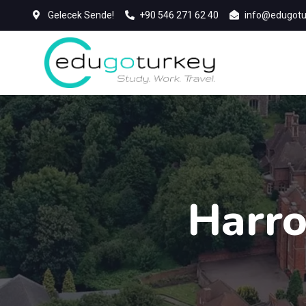
Gelecek Sende!
+90 546 271 62 40
info@edugotu
Harro