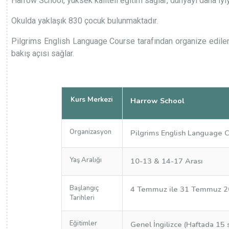
Harrow School, yüksek kaliteli eğitim sağlar, dünyayı daha iyiy
Okulda yaklaşık 830 çocuk bulunmaktadır.
Pilgrims English Language Course
tarafından organize edilen
bakış açısı sağlar.
Kurs Merkezi
Harrow School
Organizasyon
Pilgrims English Language 
Yaş Aralığı
10-13 & 14-17 Arası
Başlangıç
4 Temmuz ile 31 Temmuz 2026
Tarihleri
Eğitimler
Genel İngilizce (Haftada 15 