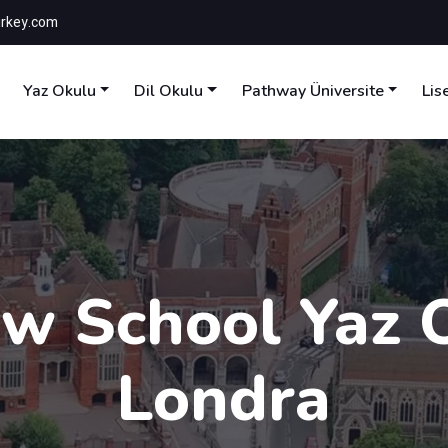
rkey.com
Yaz Okulu
Dil Okulu
Pathway Üniversite
Lis
w School Yaz 
Londra