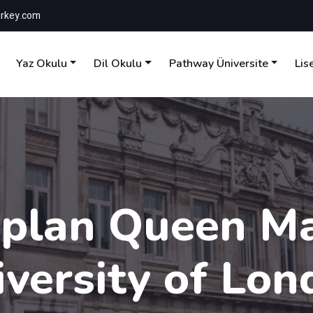
rkey.com
Yaz Okulu
Dil Okulu
Pathway Üniversite
Lis
plan Queen M
iversity of Lon