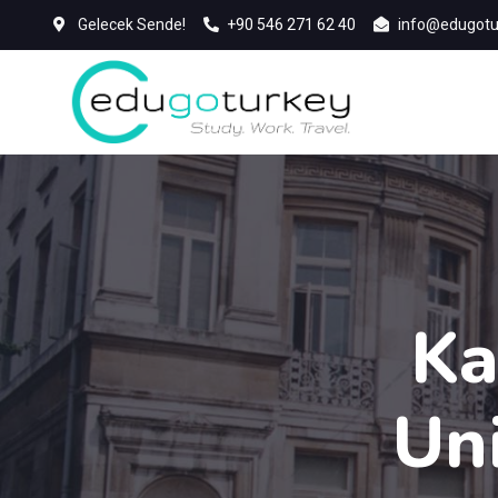
Gelecek Sende!
+90 546 271 62 40
info@edugotu
Ka
Un