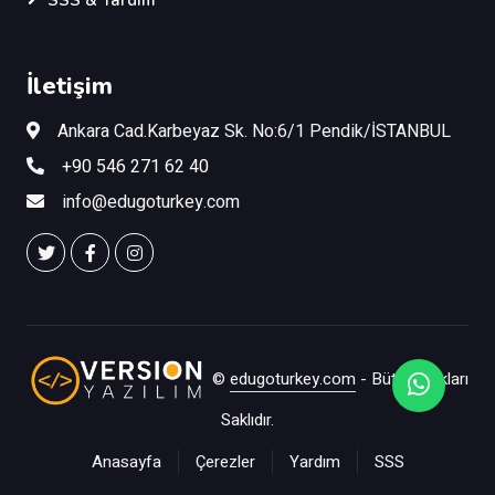
SSS & Yardım
İletişim
Ankara Cad.Karbeyaz Sk. No:6/1 Pendik/İSTANBUL
+90 546 271 62 40
info@edugoturkey.com
©
edugoturkey.com
- Bütün Hakları
Saklıdır.
Anasayfa
Çerezler
Yardım
SSS