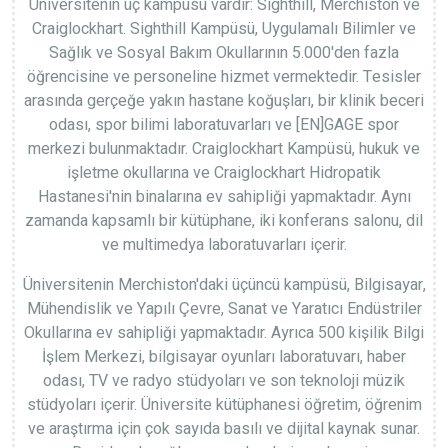
Üniversitenin üç kampüsü vardır: Sighthill, Merchiston ve
Craiglockhart. Sighthill Kampüsü, Uygulamalı Bilimler ve
Sağlık ve Sosyal Bakım Okullarının 5.000'den fazla
öğrencisine ve personeline hizmet vermektedir. Tesisler
arasında gerçeğe yakın hastane koğuşları, bir klinik beceri
odası, spor bilimi laboratuvarları ve [EN]GAGE spor
merkezi bulunmaktadır. Craiglockhart Kampüsü, hukuk ve
işletme okullarına ve Craiglockhart Hidropatik
Hastanesi'nin binalarına ev sahipliği yapmaktadır. Aynı
zamanda kapsamlı bir kütüphane, iki konferans salonu, dil
ve multimedya laboratuvarları içerir.
Üniversitenin Merchiston'daki üçüncü kampüsü, Bilgisayar,
Mühendislik ve Yapılı Çevre, Sanat ve Yaratıcı Endüstriler
Okullarına ev sahipliği yapmaktadır. Ayrıca 500 kişilik Bilgi
İşlem Merkezi, bilgisayar oyunları laboratuvarı, haber
odası, TV ve radyo stüdyoları ve son teknoloji müzik
stüdyoları içerir. Üniversite kütüphanesi öğretim, öğrenim
ve araştırma için çok sayıda basılı ve dijital kaynak sunar.