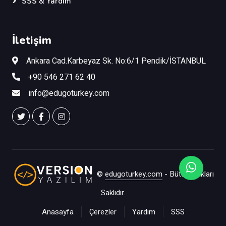
SSS & Yardım
İletişim
Ankara Cad.Karbeyaz Sk. No:6/1 Pendik/İSTANBUL
+90 546 271 62 40
info@edugoturkey.com
©
edugoturkey.com
- Bütün Hakları
Saklıdır.
Anasayfa
Çerezler
Yardım
SSS