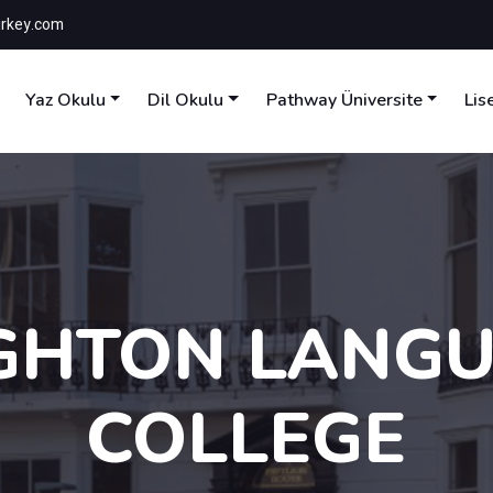
rkey.com
Yaz Okulu
Dil Okulu
Pathway Üniversite
Lis
GHTON LANG
COLLEGE