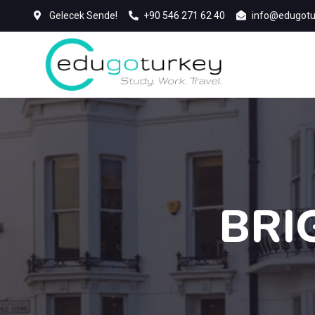
Gelecek Sende!
+90 546 271 62 40
info@edugotu
BRI