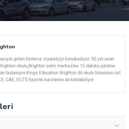
ighton
acıyla gelen binlerce ziyaretçiyi konukediyor. 50 yılı asan
Brighton okulu,Brighton sehir merkezine 15 dakika yürüme
arı bulunuyor.Kings Education Brighton dil okulu binasının üst
E, CAE, IELTS hazırlık kurslarına da katılabiliyor.
leri