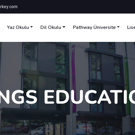
rkey.com
Yaz Okulu
Dil Okulu
Pathway Üniversite
Lis
INGS EDUCATI