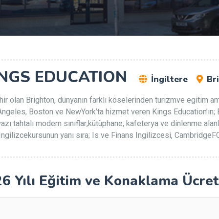
INGS EDUCATION
İngiltere
Br
ir olan Brighton, dünyanın farklı köselerinden turizmve egitim am
Angeles, Boston ve NewYork’ta hizmet veren Kings Education’ın; 
zı tahtalı modern sınıflar,kütüphane, kafeterya ve dinlenme alanl
l Ingilizcekursunun yanı sıra; Is ve Finans Ingilizcesi, CambridgeFC
6 Yılı Eğitim ve Konaklama Ücret