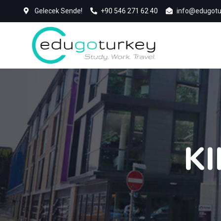
Gelecek Sende!
+90 546 271 62 40
info@edugotu
K