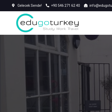
Gelecek Sende!
+90 546 271 62 40
info@edugotu