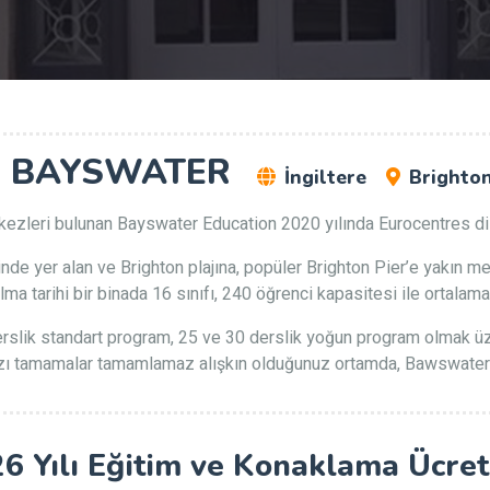
BAYSWATER
İngiltere
Brighto
kezleri bulunan Bayswater Education 2020 yılında Eurocentres dil o
e yer alan ve Brighton plajına, popüler Brighton Pier’e yakın me
a tarihi bir binada 16 sınıfı, 240 öğrenci kapasitesi ile ortalama
erslik standart program, 25 ve 30 derslik yoğun program olmak ü
zı tamamalar tamamlamaz alışkın olduğunuz ortamda, Bawswater Co
6 Yılı Eğitim ve Konaklama Ücret