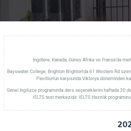
İngiltere, Kanada, Güney Afrika ve Fransa’da mer
Bayswater College, Brighton Brighton’da 61 Western Rd üzerind
Pavillion’un karşısında Viktorya döneminden kalm
Genel İngilizce programında ders seçeneklerini haftada 20 d
IELTS test merkezidir. IELTS Hazırlık programını
202