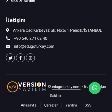
SSS & Yardım
İletişim
Ankara Cad.Karbeyaz Sk. No:6/1 Pendik/İSTANBUL
+90 546 271 62 40
info@edugoturkey.com
©
edugoturkey.com
- Bütün Hakları
Saklıdır.
Anasayfa
Çerezler
Yardım
SSS