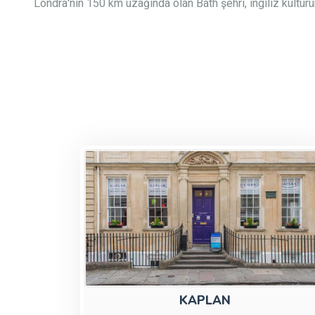
Londra'nın 150 km uzağında olan Bath şehri, ingiliz kültürü
KAPLAN