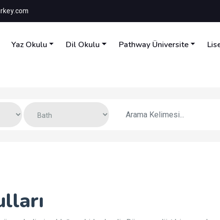
rkey.com
Yaz Okulu
Dil Okulu
Pathway Üniversite
Lis
lları