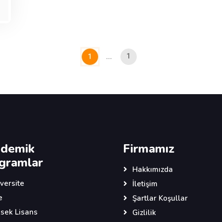
1
1
...
demik
Firmamız
gramlar
Hakkımızda
versite
İletişim
e
Şartlar Koşullar
sek Lisans
Gizlilik