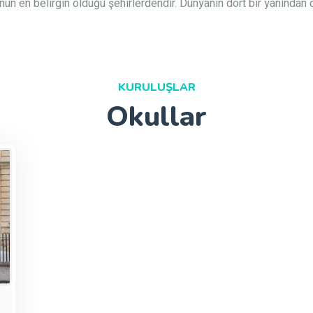
nün en belirgin olduğu şehirlerdendir. Dünyanın dört bir yanından d
KURULUŞLAR
Okullar