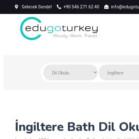
Gelecek Sende!
+90 546 271 62 40
info@edugotu
İngiltere Bath Dil Oku