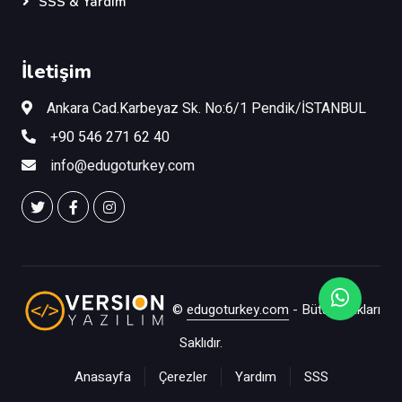
SSS & Yardım
İletişim
Ankara Cad.Karbeyaz Sk. No:6/1 Pendik/İSTANBUL
+90 546 271 62 40
info@edugoturkey.com
©
edugoturkey.com
- Bütün Hakları
Saklıdır.
Anasayfa
Çerezler
Yardım
SSS