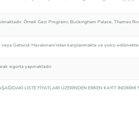
ulmaktadır. Örnek Gezi Programı; Buckingham Palace, Thames Ri
veya Gatwick Havalimanı'ndan karşılanmakta ve yolcu edilmektedir.
arak sigorta yapmaktadır.
AŞAĞIDAKİ LİSTE FİYATLARI ÜZERİNDEN ERKEN KAYIT İNDİRİM