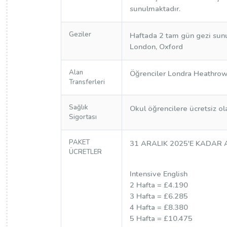
sunulmaktadır.
Geziler
Haftada 2 tam gün gezi sun
London, Oxford
Alan
Öğrenciler Londra Heathrow 
Transferleri
Sağlık
Okul öğrencilere ücretsiz ol
Sigortası
PAKET
31 ARALIK 2025'E KADAR 
ÜCRETLER
Intensive English
2 Hafta = £4.190
3 Hafta = £6.285
4 Hafta = £8.380
5 Hafta = £10.475