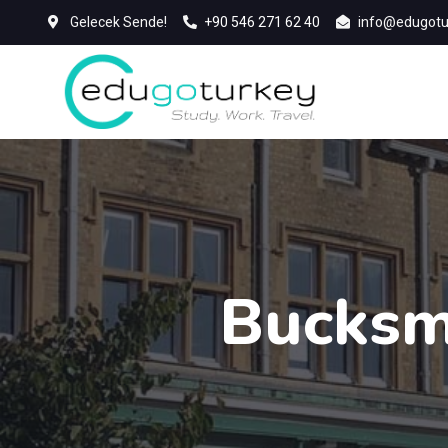
Gelecek Sende!
+90 546 271 62 40
info@edugotu
Bucksmo