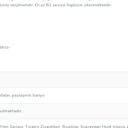
 konu seçilmelidir. En az B2 seviye İngilizce istenmektedir.
itics-
odalar, paylaşımlı banyo
ulmaktadır.
Film Gecesi, Tiyatro Ziyaretleri, Bowling, Scavenger Hunt (çöpçü avı