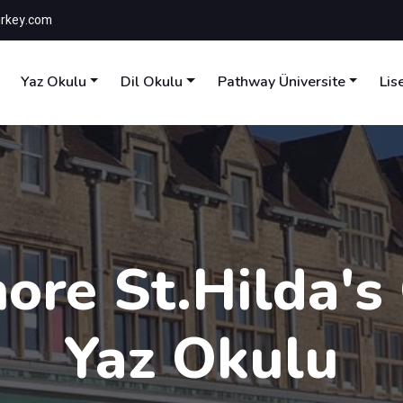
rkey.com
Yaz Okulu
Dil Okulu
Pathway Üniversite
Lis
re St.Hilda's
Yaz Okulu