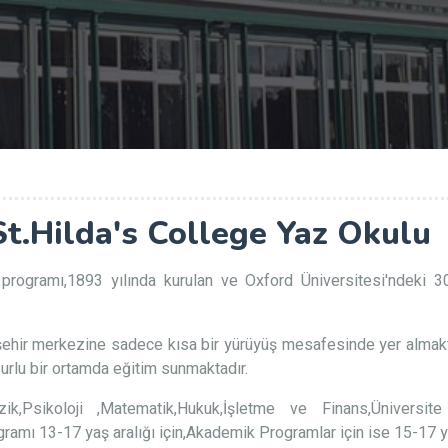
t.Hilda's College Yaz Okulu
rogramı,1893 yılında kurulan ve Oxford Üniversitesi'ndeki 30
şehir merkezine sadece kısa bir yürüyüş mesafesinde yer almaktadır
urlu bir ortamda eğitim sunmaktadır.
izik,Psikoloji ,Matematik,Hukuk,İşletme ve Finans,Ünivers
rogramı 13-17 yaş aralığı için,Akademik Programlar için ise 15-17 y