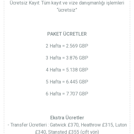
Ücretsiz Kayıt: Tüm kayıt ve vize danışmanlığı işlemleri
“ücretsiz”
PAKET ÜCRETLER
2 Hafta = 2.569 GBP
3 Hafta = 3.876 GBP
4 Hafta = 5.138 GBP
5 Hafta = 6.445 GBP
6 Hafta = 7.707 GBP
Ekstra Ücretler
- Transfer Ücretleri :
Gatwick £370, Heathrow £315, Luton
£340, Stansted £355 (çift yön)