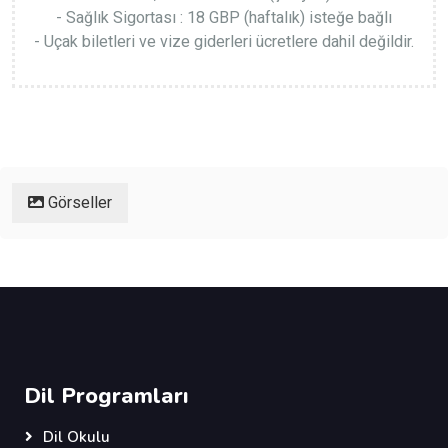
- Sağlık Sigortası : 18 GBP (haftalık) isteğe bağlı
- Uçak biletleri ve vize giderleri ücretlere dahil değildir.
Görseller
Dil Programları
Dil Okulu