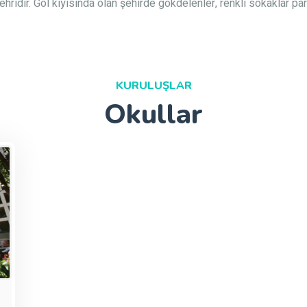
idir. Göl kıyısında olan şehirde gökdelenler, renkli sokaklar par
KURULUŞLAR
Okullar