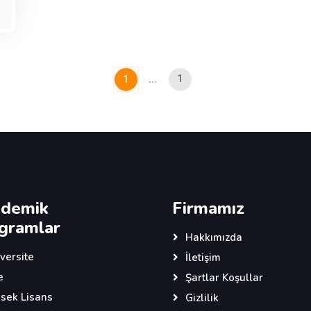
1
1
...
demik
Firmamız
gramlar
Hakkımızda
versite
İletişim
e
Şartlar Koşullar
sek Lisans
Gizlilik