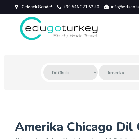
Gelecek Sende!
+90 546 271 62 40
info@edugotu
Amerika Chicago Dil 