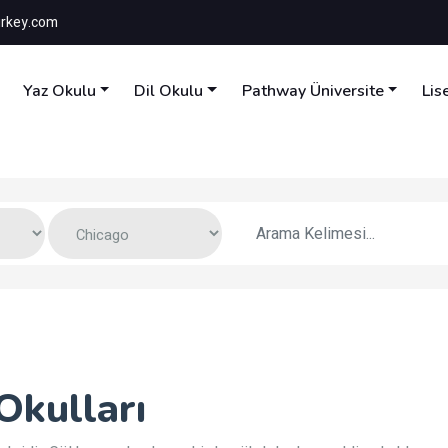
rkey.com
Yaz Okulu
Dil Okulu
Pathway Üniversite
Lis
Okulları