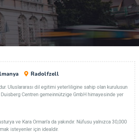
lmanya
Radolfzell
. Uluslararası dil egitimi yeterliligine sahip olan kurulusun
Carl Duisberg Centren gemeinnützige GmbH himayesinde yer
vusturya ve Kara Orman'a da yakındır. Nüfusu yalnızca 30,000
mak isteyenler için idealdir.