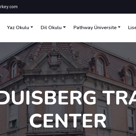
rkey.com
Yaz Okulu
Dil Okulu
Pathway Üniversite
Lis
DUISBERG TR
CENTER