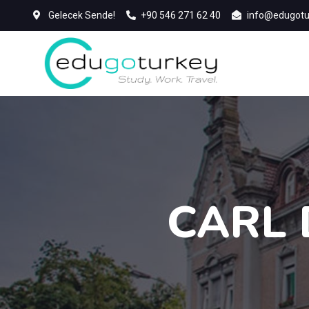
Gelecek Sende!
+90 546 271 62 40
info@edugotu
CARL 